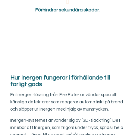
Förhindrar sekundära skador.
Hur Inergen fungerar i förhållande till
farligt gods
En Inergen-lösning från Fire Eater använder speciellt
känsliga detektorer som reagerar automatiskt på brand
och släpper ut Inergen med hjälp av munstycken.
Inergen-systemet använder sig av ”3D-släckning”. Det
innebär att Inergen, som frigörs under tryck, sprids i hela
rummet – även till de mest svåråtkomliga platserna.