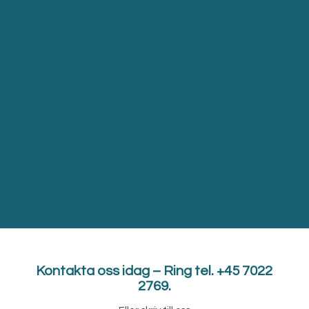
produkterna måste skrotas
efteråt.
Keld Caspersen
Fabrikschef, DLG Logistikcenter
Kontakta oss idag – Ring tel. +45 7022
2769.