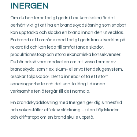
INERGEN
Om du hanterar farligt gods (t.ex. kemikalier) är det
oerhört viktigt att ha en brandskyddslösning som snabbt
kan upptäcka och släcka en brand innan den utvecklas.
En brand i ett område med farligt gods kan utvecklas på
rekordtid och kan leda till omfattande skador,
produktionsstopp och stora ekonomiska konsekvenser.
Du bör också vara medveten om att vissa former av
brandskydd, som t.ex. skum- eller vattendelugesystem,
orsakar följdskador. Detta innebär ofta ett stort
saneringsarbete och det kan ta lång tid innan
verksamheten återgår till det normala.
En brandskyddslösning med Inergen ger dig sinnesfrid
och säkerställer effektiv släckning – utan följdskador
och driftstopp om en brand skulle uppstå.