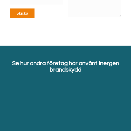
Se hur andra företag har använt Inergen
brandskydd
Inergen är en enkel släckmetod
jämfört med vatten eller skum.
Att sanera efter exempelvis
skumsläckning är mycket
kostsamt och det är högst
troligt att väldigt många av