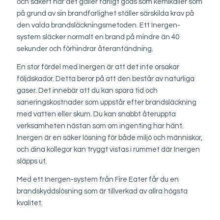
och säkert när det gäller farligt gods som kemikalier som
på grund av sin brandfarlighet ställer särskilda krav på
den valda brandsläckningsmetoden. Ett Inergen-
system släcker normalt en brand på mindre än 40
sekunder och förhindrar återantändning.
En stor fördel med Inergen är att det inte orsakar
följdskador. Detta beror på att den består av naturliga
gaser. Det innebär att du kan spara tid och
saneringskostnader som uppstår efter brandsläckning
med vatten eller skum. Du kan snabbt återuppta
verksamheten nästan som om ingenting har hänt.
Inergen är en säker lösning för både miljö och människor,
och dina kollegor kan tryggt vistas i rummet där Inergen
släpps ut.
Med ett Inergen-system från Fire Eater får du en
brandskyddslösning som är tillverkad av allra högsta
kvalitet.