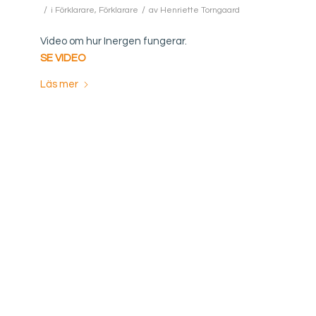
/
/
i
Förklarare
,
Förklarare
av
Henriette Torngaard
Video om hur Inergen fungerar.
SE VIDEO
Läs mer