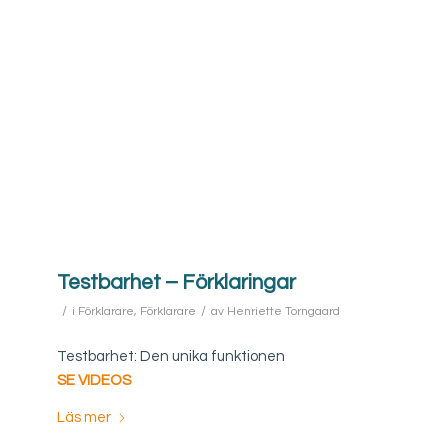
Testbarhet – Förklaringar
/
/
i
Förklarare
,
Förklarare
av
Henriette Torngaard
Testbarhet: Den unika funktionen
SE VIDEOS
Läs mer