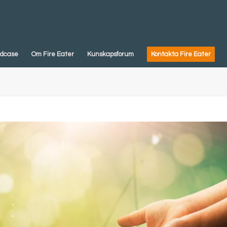
dcase
Om Fire Eater
Kunskapsforum
Kontakta Fire Eater