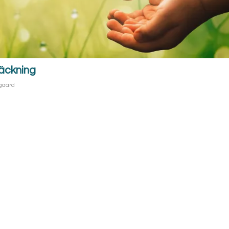
läckning
gaard