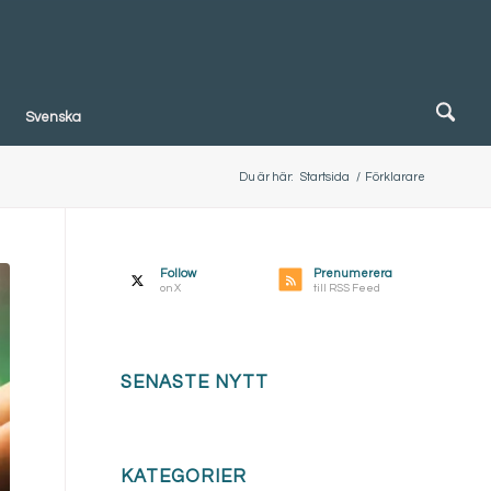
Svenska
Du är här:
Startsida
/
Förklarare
Follow
Prenumerera
on X
till RSS Feed
SENASTE NYTT
KATEGORIER