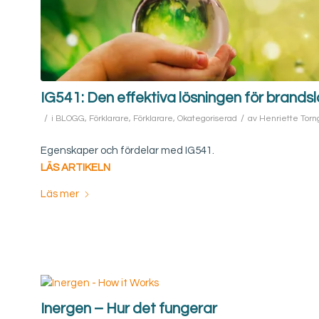
IG541: Den effektiva lösningen för brands
/
/
i
BLOGG
,
Förklarare
,
Förklarare
,
Okategoriserad
av
Henriette Torn
Egenskaper och fördelar med IG541.
LÄS ARTIKELN
Läs mer
Inergen – Hur det fungerar