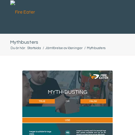
Mythbusters
Du är här:
Startsida
/
Jämförelse av lösningar
/
Mythbusters