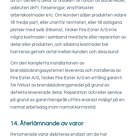
av att defekta delar är orsaken till förlust av släckmedel,
avbruten drift, förseningar, vinstförluster,
arbetskostnader etc. Om kunden säljer produkten vidare
till tredje part, eller utanför territoriet, eller till avlägsna
platser med svår åtkomst, täcker Fire Eater A/S inte
några kostnader i samband med byte eller reparation av
delar eller produkten, och sådana kostnader bör
hanteras genom avtal mellan kunden och dess kund.
Om den kompletta installationen av
brandsläckningssystemet levereras och installeras av
Fire Eater A/S, täcker Fire Eater A/S en ettårig garanti
för förlust av brandsläckningsmedel på grund av
defekta levererade delar. Reparation och/eller service
på grund av garantianspråk utförs snarast möjligt på en
normal arbetsdag inom normal kontorstid.
14. Återlämnande av varor
Returnerade varor debiteras endast om de har