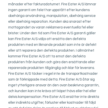
månader efter fakturadatumet. Fire Eater A/S lämnar
ingen garanti om felet har uppstått efter kundens
obehöriga användning, manipulation, obehörig service
eller obehörig reparation. Kunden ska snarast efter
mottagandet av varan reklamera eventuella fel eller
brister. Under den tid som Fire Eater A/S garanti gäller
kan Fire Eater A/S välja att ersätta den defekta
produkten med en liknande produkt som inte är defekt
eller att reparera den defekta produkten. I allmänhet
kommer Fire Eater A/S att ta emot den defekta
produkten från kunden och göra den ersättande eller
reparerade produkten tillgänglig och klar för leverans.
Fire Eater A/S täcker i regel inte de transportkostnader
som är förknippade med detta. Fire Eater A/S åtar sig
inget ytterligare ansvar än den ovan beskrivna garantin,
och kunden kan inte kräva att köpet hävs eller hel eller
delvis kompensation. Fire Eater A/S ersätter inte direkta
eller indirekta utgifter, förluster eller kostnader till följd