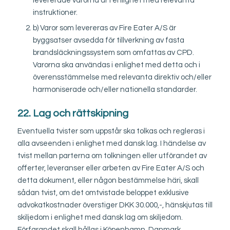
levererade varorna är i enlighet med relevanta
instruktioner.
b) Varor som levereras av Fire Eater A/S är
byggsatser avsedda för tillverkning av fasta
brandsläckningssystem som omfattas av CPD.
Varorna ska användas i enlighet med detta och i
överensstämmelse med relevanta direktiv och/eller
harmoniserade och/eller nationella standarder.
22. Lag och rättskipning
Eventuella tvister som uppstår ska tolkas och regleras i
alla avseenden i enlighet med dansk lag. I händelse av
tvist mellan parterna om tolkningen eller utförandet av
offerter, leveranser eller arbeten av Fire Eater A/S och
detta dokument, eller någon bestämmelse häri, skall
sådan tvist, om det omtvistade beloppet exklusive
advokatkostnader överstiger DKK 30.000,-, hänskjutas till
skiljedom i enlighet med dansk lag om skiljedom.
Förfarandet skall hållas i Köpenhamn, Danmark.