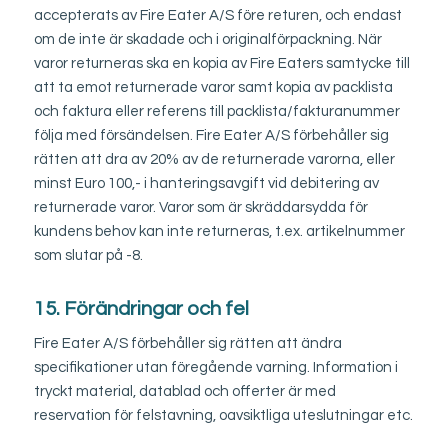
accepterats av Fire Eater A/S före returen, och endast
om de inte är skadade och i originalförpackning. När
varor returneras ska en kopia av Fire Eaters samtycke till
att ta emot returnerade varor samt kopia av packlista
och faktura eller referens till packlista/fakturanummer
följa med försändelsen. Fire Eater A/S förbehåller sig
rätten att dra av 20% av de returnerade varorna, eller
minst Euro 100,- i hanteringsavgift vid debitering av
returnerade varor. Varor som är skräddarsydda för
kundens behov kan inte returneras, t.ex. artikelnummer
som slutar på -8.
15. Förändringar och fel
Fire Eater A/S förbehåller sig rätten att ändra
specifikationer utan föregående varning. Information i
tryckt material, datablad och offerter är med
reservation för felstavning, oavsiktliga uteslutningar etc.