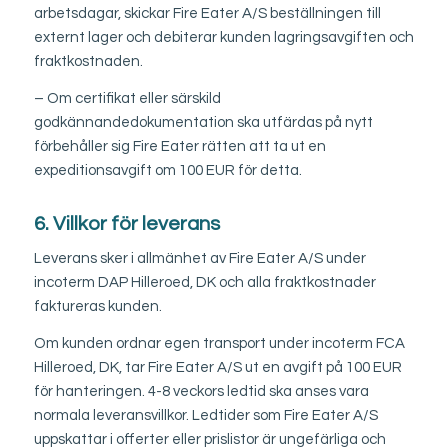
arbetsdagar, skickar Fire Eater A/S beställningen till
externt lager och debiterar kunden lagringsavgiften och
fraktkostnaden.
– Om certifikat eller särskild
godkännandedokumentation ska utfärdas på nytt
förbehåller sig Fire Eater rätten att ta ut en
expeditionsavgift om 100 EUR för detta.
6. Villkor för leverans
Leverans sker i allmänhet av Fire Eater A/S under
incoterm DAP Hilleroed, DK och alla fraktkostnader
faktureras kunden.
Om kunden ordnar egen transport under incoterm FCA
Hilleroed, DK, tar Fire Eater A/S ut en avgift på 100 EUR
för hanteringen. 4-8 veckors ledtid ska anses vara
normala leveransvillkor. Ledtider som Fire Eater A/S
uppskattar i offerter eller prislistor är ungefärliga och