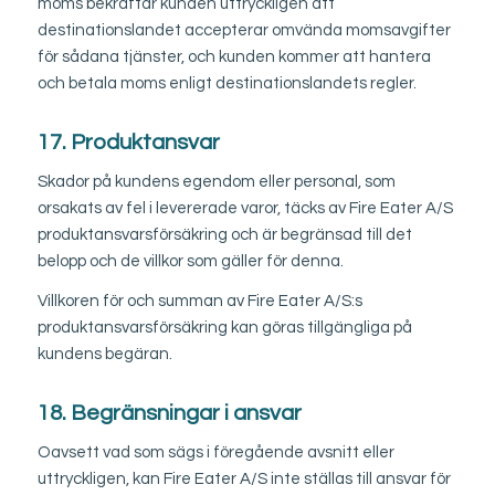
moms bekräftar kunden uttryckligen att
destinationslandet accepterar omvända momsavgifter
för sådana tjänster, och kunden kommer att hantera
och betala moms enligt destinationslandets regler.
17. Produktansvar
Skador på kundens egendom eller personal, som
orsakats av fel i levererade varor, täcks av Fire Eater A/S
produktansvarsförsäkring och är begränsad till det
belopp och de villkor som gäller för denna.
Villkoren för och summan av Fire Eater A/S:s
produktansvarsförsäkring kan göras tillgängliga på
kundens begäran.
18. Begränsningar i ansvar
Oavsett vad som sägs i föregående avsnitt eller
uttryckligen, kan Fire Eater A/S inte ställas till ansvar för