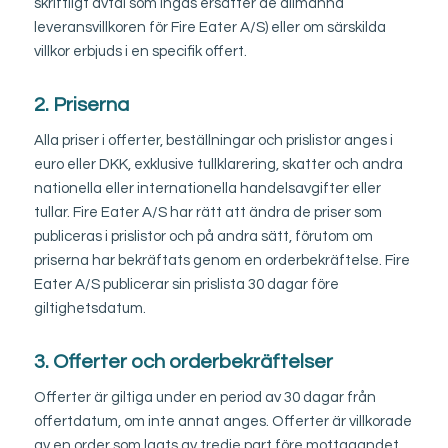
skriftligt avtal som ingås ersätter de allmänna
leveransvillkoren för Fire Eater A/S) eller om särskilda
villkor erbjuds i en specifik offert.
2. Priserna
Alla priser i offerter, beställningar och prislistor anges i
euro eller DKK, exklusive tullklarering, skatter och andra
nationella eller internationella handelsavgifter eller
tullar. Fire Eater A/S har rätt att ändra de priser som
publiceras i prislistor och på andra sätt, förutom om
priserna har bekräftats genom en orderbekräftelse. Fire
Eater A/S publicerar sin prislista 30 dagar före
giltighetsdatum.
3. Offerter och orderbekräftelser
Offerter är giltiga under en period av 30 dagar från
offertdatum, om inte annat anges. Offerter är villkorade
av en order som lagts av tredje part före mottagandet