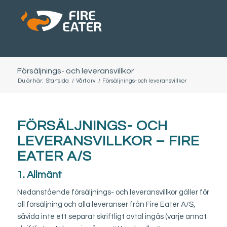
Försäljnings- och leveransvillkor
Du är här:
Startsida
/
Vårt arv
/
Försäljnings- och leveransvillkor
FÖRSÄLJNINGS- OCH
LEVERANSVILLKOR – FIRE
EATER A/S
1. Allmänt
Nedanstående försäljnings- och leveransvillkor gäller för
all försäljning och alla leveranser från Fire Eater A/S,
såvida inte ett separat skriftligt avtal ingås (varje annat