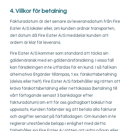
4. Villkor för betalning
Fakturadatum är det senare av leveransdatum från Fire
Eater A/S lokaler eller, om kunden ordnar transporten,
det datum då Fire Eater A/S meddelar kunden att
ordern är klar för leverans.
Fire Eater A/S kommer som standard att täcka sin
gäldenärsrisk med en gäldenärsförsäkring. I vissa fall
kan försäkringen inte utfärdas för en kund. I så fall kan
alternativa åtgärder tillämpas, t.ex. förskottsbetalning
(delvis eller helt). Fire Eater A/S förbehåller sig rätten att
kräva förskottsbetalning eller nettokassa (betalning till
vårt förfogande senast 3 bankdagar efter
fakturadatum) om ett för oss godtagbart bokslut har
uppvisats. Kunden förbinder sig att betala alla fakturor
och avgifter senast på förfallodagen. Om kunden inte
reglerar utestående belopp i enlighet med detta
förbehåller sig Fire Eater A/ rätten att vidta någon eller