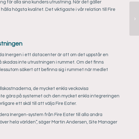
ng för alla sina kunders utrustning. När det gäller
 högsta kvalitet. Det viktigaste i vår relation till Fire
stningen
a Inergen i ett datacenter är att om det uppstår en
så skadas inte utrustningen i rummet. Om det finns
dessutom säkert att befinna sig i rummet när medlet
ållskostnaderna, de mycket enkla veckovisa
åste göra på systemet och den mycket enkla integreringen
gare ett skäl till att välja Fire Eater.
a Inergen-system från Fire Eater till alla andra
över hela världen”, säger Martin Andersen, Site Manager