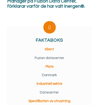
Manager på Fuzion Data Center,
förklarar varför de har valt Inergen®.
FAKTABOKS
Klient
Fuzion datacenter
Plats
Danmark
Industriell sektor
Datacenter
Specifikation av utrustning