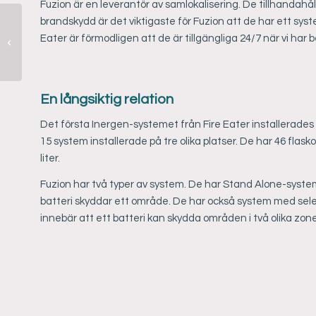
Fuzion är en leverantör av samlokalisering. De tillhandahåll
brandskydd är det viktigaste för Fuzion att de har ett syst
Eater är förmodligen att de är tillgängliga 24/7 när vi har 
Fosseholms herrgård
En långsiktig relation
Det första Inergen-systemet från Fire Eater installerade
15 system installerade på tre olika platser. De har 46 flask
liter.
Fuzion har två typer av system. De har Stand Alone-system,
batteri skyddar ett område. De har också system med selekt
innebär att ett batteri kan skydda områden i två olika zone