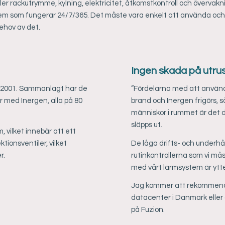
er rackutrymme, kylning, elektricitet, åtkomstkontroll och övervakni
em som fungerar 24/7/365. Det måste vara enkelt att använda och hålla
behov av det.
Ingen skada på utru
s 2001. Sammanlagt har de
”Fördelarna med att använd
or med Inergen, alla på 80
brand och Inergen frigörs, 
människor i rummet är det 
släpps ut.
 vilket innebär att ett
ionsventiler, vilket
De låga drifts- och underh
r.
rutinkontrollerna som vi m
med vårt larmsystem är ytterli
Jag kommer att rekommender
datacenter i Danmark eller 
på Fuzion.