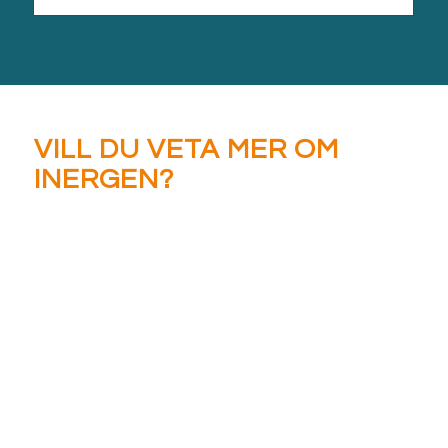
VILL DU VETA MER OM
INERGEN?
OM INERGEN?
Oavsett om du behöver råd eller en grundlig
genomgång av dina brandskyddsbehov är vårt team
redo att vägleda dig varje steg på vägen. Vi kan svara på
alla dina frågor och ge dig det stöd du behöver.
Fyll bara i kontaktformuläret så kontaktar vi dig