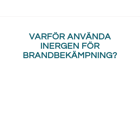
VARFÖR ANVÄNDA
INERGEN FÖR
BRANDBEKÄMPNING?
40 sekunder är allt som krävs
Branden släcks snabbt – vanligtvis inom 40
sekunder.