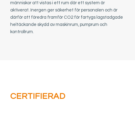
människor att vistas i ett rum där ett system är
aktiverat. Inergen ger säkerhet för personalen och är
därför att föredra framför CO2 för fartygs lagstadgade
heltäckande skydd av maskinrum, pumprum och
kontrollrum.
CERTIFIERAD
MARINT BRANDSKYDD