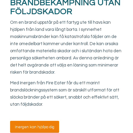
BRANDBEKÄMPNING UTAN
FÖLJDSKADOR
Om en brand uppstår på ett fartyg ute till havs kan
hjälpen från land vara långt borta. I synnerhet
maskinrumsbränder kan få katastrofala följder om de
inte omedelbart kommer under kontroll. De kan orsaka
omfattande materiella skador och i slutändan hota den
personliga säkerheten ombord. Av denna anledning är
det helt avgörande att välja en lösning som minimerar
risken för brandskador.
Med Inergen från Fire Eater får du ett marint
brandsläckningssystem som är särskilt utformat för att
släcka bränder på ett säkert, snabbt och effektivt sätt,
utan följdskador.
Inergen kan hjälpa dig