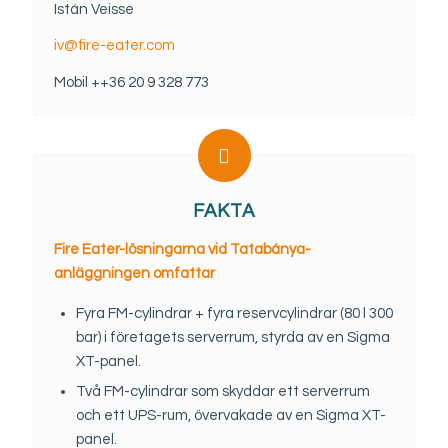
Istán Veisse
iv@fire-eater.com
Mobil ++36 20 9 328 773
FAKTA
Fire Eater-lösningarna vid Tatabánya-
anläggningen omfattar
Fyra FM-cylindrar + fyra reservcylindrar (80 l 300
bar) i företagets serverrum, styrda av en Sigma
XT-panel.
Två FM-cylindrar som skyddar ett serverrum
och ett UPS-rum, övervakade av en Sigma XT-
panel.