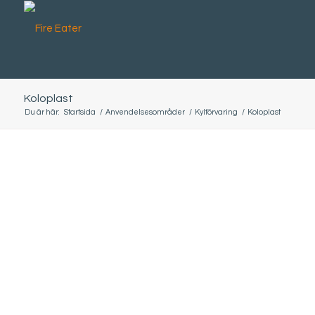
Koloplast
Du är här:
Startsida
/
Anvendelsesområder
/
Kylförvaring
/
Koloplast