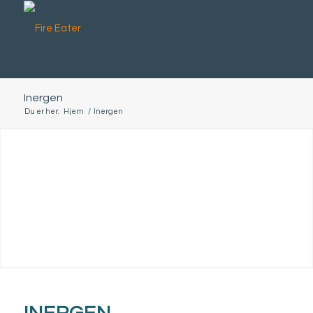
Inergen
Du er her:
Hjem
/
Inergen