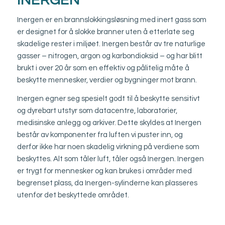
INERGEN
Inergen er en brannslokkingsløsning med inert gass som
er designet for å slokke branner uten å etterlate seg
skadelige rester i miljøet. Inergen består av tre naturlige
gasser – nitrogen, argon og karbondioksid – og har blitt
brukt i over 20 år som en effektiv og pålitelig måte å
beskytte mennesker, verdier og bygninger mot brann.
Inergen egner seg spesielt godt til å beskytte sensitivt
og dyrebart utstyr som datacentre, laboratorier,
medisinske anlegg og arkiver. Dette skyldes at Inergen
består av komponenter fra luften vi puster inn, og
derfor ikke har noen skadelig virkning på verdiene som
beskyttes. Alt som tåler luft, tåler også Inergen. Inergen
er trygt for mennesker og kan brukes i områder med
begrenset plass, da Inergen-sylinderne kan plasseres
utenfor det beskyttede området.