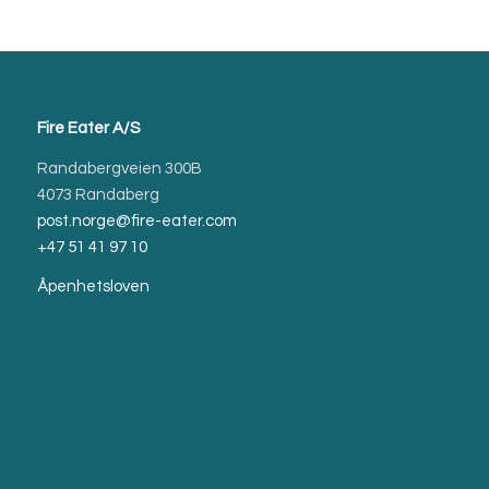
Fire Eater A/S
Randabergveien 300B
4073 Randaberg
post.norge@fire-eater.com
+47 51 41 97 10
Åpenhetsloven