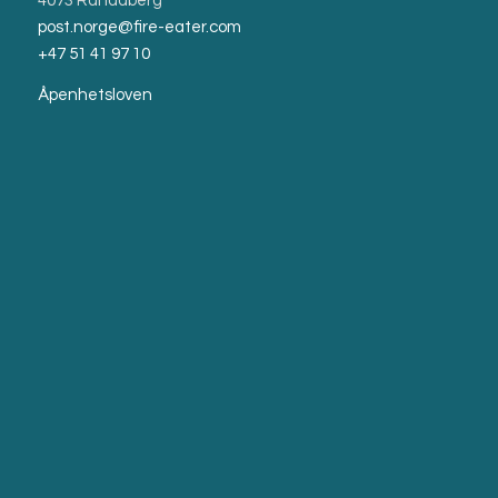
4073 Randaberg
post.norge@fire-eater.com
+47 51 41 97 10
Åpenhetsloven