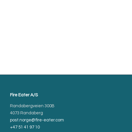
Fire Eater A/S
Randabergveien 300B
4073 Randaberg
post.norge@fire-eater.com
+47 51 41 97 10