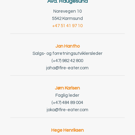
Avd. Haugesund
Norevegen 10
5542 Karmsund
+47 51 41 97 10
Jan Hantho
Salgs- og forretningsutviklersleder
(+47) 982 42 800
jaha@fire-eater.com
Jørn Karlsen
Faglig leder
(+47) 484 89 004
joka@fire-eater.com
Hege Henriksen