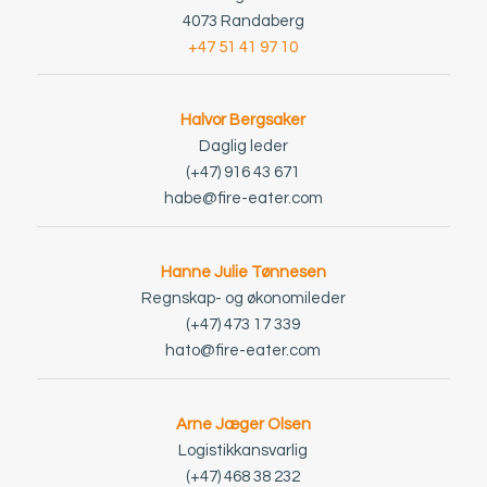
4073 Randaberg
+47 51 41 97 10
Halvor Bergsaker
Daglig leder
(+47) 916 43 671
habe@fire-eater.com
Hanne Julie Tønnesen
Regnskap- og økonomileder
(+47) 473 17 339
hato@fire-eater.com
Arne Jæger Olsen
Logistikkansvarlig
(+47) 468 38 232