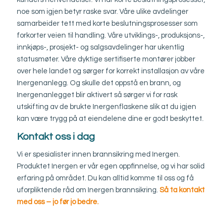
noe som igjen betyr raske svar. Våre ulike avdelinger
samarbeider tett med korte beslutningsprosesser som
forkorter veien til handling. Våre utviklings-, produksjons-,
innkjøps-, prosjekt- og salgsavdelinger har ukentlig
statusmøter. Våre dyktige sertifiserte montører jobber
over hele landet og sørger for korrekt installasjon av våre
Inergenanlegg. Og skulle det oppstå en brann, og
Inergenanlegget blir aktivert så sørger vi for rask
utskifting av de brukte Inergenflaskene slik at du igjen
kan være trygg på at eiendelene dine er godt beskyttet.
Kontakt oss i dag
Vi er spesialister innen brannsikring med Inergen.
Produktet Inergen er vår egen oppfinnelse, og vi har solid
erfaring på området. Du kan alltid komme til oss og få
uforpliktende råd om Inergen brannsikring.
Så ta kontakt
med oss – jo før jo bedre.