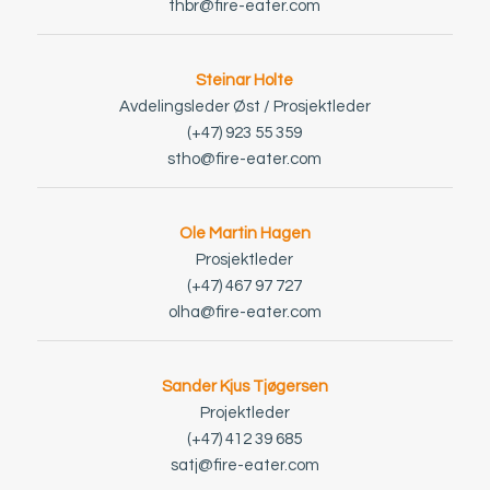
thbr@fire-eater.com
Steinar Holte
Avdelingsleder Øst / Prosjektleder
(+47) 923 55 359
stho@fire-eater.com
Ole Martin Hagen
Prosjektleder
(+47) 467 97 727
olha@fire-eater.com
Sander Kjus Tjøgersen
Projektleder
(+47) 412 39 685
satj@fire-eater.com