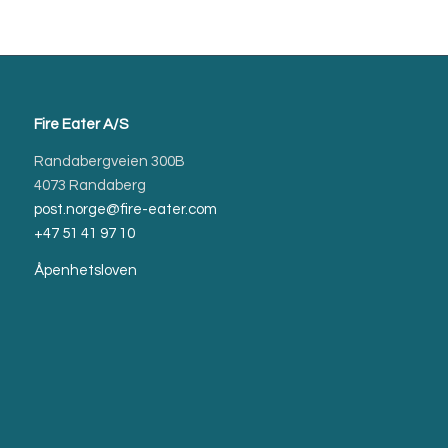
Fire Eater A/S
Randabergveien 300B
4073 Randaberg
post.norge@fire-eater.com
+47 51 41 97 10
Åpenhetsloven