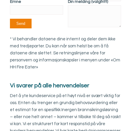
Emne
Din melding (valgfritt)
* Vi behandler dataene dine internt og deler dem ikke
med tredjeparter. Du kan når som helst be om å få
dataene dine slettet. Se retningslinjene våre for
personvern og informasjonskapsler i menyen under «Om
HH Fire Eater»
Vi svarer på alle henvendelser
Det å yte kundeservice på et høyt nivå er svært viktig for
oss. Enten du trenger en grundig behovsvurdering eller
et estimat for en spesifikk Inergen brannsikringsløsning
– eller noe helt annet – kommer vi tilbake til deg så raskt
vi kan. Vi er strukturert for kort responstid på våre
kunders henvendelser. Vi har korte beslutningsprosesser,