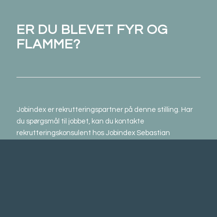
ER DU BLEVET FYR OG
FLAMME?
Jobindex er rekrutteringspartner på denne stilling. Har
du spørgsmål til jobbet, kan du kontakte
rekrutteringskonsulent hos Jobindex Sebastian
Henriksen på 72 45 96 14.
Vi indkalder til samtaler løbende, så send din ansøgning
og dit CV allerede i dag og
senest den 4. december 2021
via nedenstående link. Vi forbeholder os retten til at
afslutte rekrutteringen før tid, hvis vi finder den rette.
Tiltrædelse er snarest muligt, men vi venter naturligvis