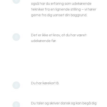
også har du erfaring som udekørende
tekniker fra en lignende stilling – vi hører
gerne fra dig uanset din baggrund.
Det er ikke et krav, at du har været
udekørende før.
Skarp mekanisk profil, der er klar på en
udadvendt rolle
Du har kørekort B.
Du taler og skriver dansk og kan begå dig