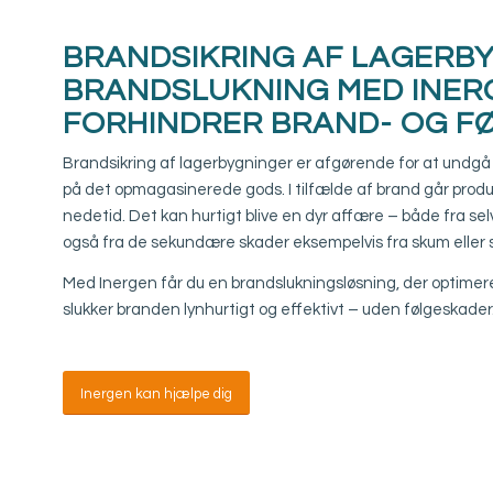
BRANDSIKRING AF LAGERBY
BRANDSLUKNING MED INER
FORHINDRER BRAND- OG F
Brandsikring af lagerbygninger er afgørende for at und
på det opmagasinerede gods. I tilfælde af brand går produk
nedetid. Det kan hurtigt blive en dyr affære – både fra s
også fra de sekundære skader eksempelvis fra skum eller 
Med Inergen får du en brandslukningsløsning, der optimere
slukker branden lynhurtigt og effektivt – uden følgeskader
Inergen kan hjælpe dig