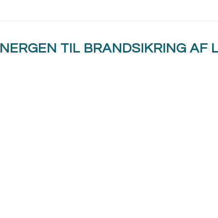
NERGEN TIL BRANDSIKRING AF
Ingen genantændelse
r.
Ingen senere genantændelse. Branden bliver hel