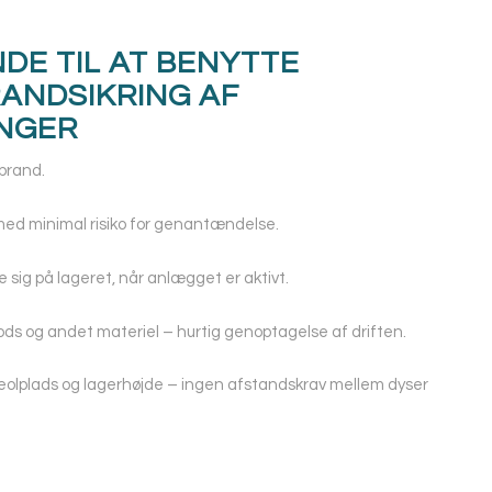
DE TIL AT BENYTTE
ANDSIKRING AF
NGER
 brand.
med minimal risiko for genantændelse.
 sig på lageret, når anlægget er aktivt.
ds og andet materiel – hurtig genoptagelse af driften.
reolplads og lagerhøjde – ingen afstandskrav mellem dyser