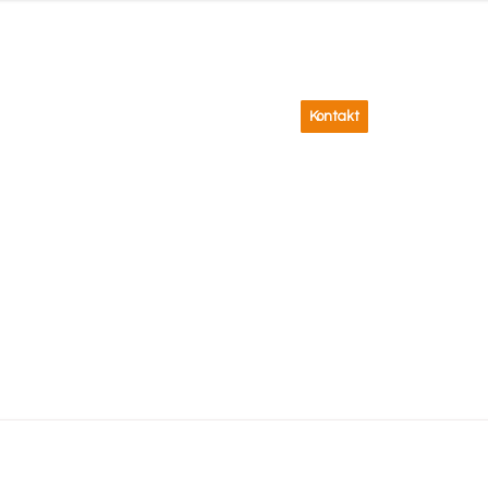
ecases
Om Fire Eater
Vidensforum
Kontakt
Dansk