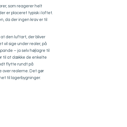
rer, som reagerer helt
r er placeret typisk i loftet.
, da der ingen krav er til
 den luftart, der bliver
t vil sige under reoler, på
spande – ja selv højlagre til
rør til at dække de enkelte
dt flytte rundt på
 over reolerne. Det gør
t til lagerbygninger.