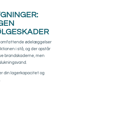
GNINGER:
GEN
ØLGESKADER
gå omfattende ødelæggelser
tionen i stå, og der opstår
elve brandskaderne, men
slukningsvand.
r din lagerkapacitet og
.