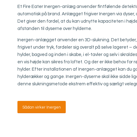
Et Fire Eater Inergen-anlæg anvender fintfølende detekto
automatisk på brand. Anlægget frigiver Inergen via dyser, de
Det giver den fordel, at du kan udnytte kapaciteten i højden
afstanden til dyserne over hylderne.
Inergen-anlægget anvender en 3D-slukning. Det betyder, at
frigivet under tryk, fordeler sig overalt på selve lageret – de
hylder, bagved og inden i skabe, i el-tavler og selv i skralde
en vis højde kan sikres fra loftet. Og der er ikke behov for 
hylder. Efter installationen af Inergen-anlægget kan du go
hylderækker og gange. Inergen-dyserne skal ikke sidde lige
denne slukningsmetode ekstrem effektiv og særligt velegne
Sådan virker Inergen