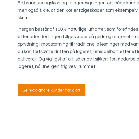
En brandsikringsløsning til lagerbygninger skal både kun
men også sikre, at der ikke er følgeskader, som eksempelvis
skum.
Inergen består af 100% naturlige luftarter, som forefinde
efterlader den ingen følgeskader på gods og materiel – o
oprydning i modsætning til traditionelle løsninger med van
du kan fortsætte driften på lageret, umiddelbart efter e
aktiveret. Og vigtigst af alt, så er det sikkert for medarbe
lageret, når Inergen frigives i rummet.
Se hvad andre kunder har gjort