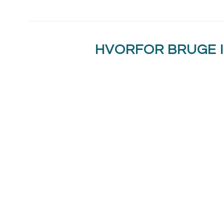
HVORFOR BRUGE I
Det tager kun 40 sek.
Det slukker branden hurtigt – typisk inden 40 sekunde