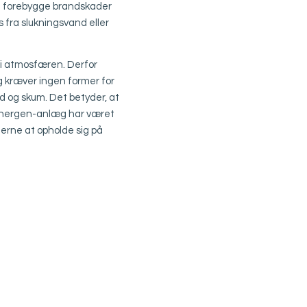
ne forebygge brandskader
 fra slukningsvand eller
s i atmosfæren. Derfor
g kræver ingen former for
d og skum. Det betyder, at
t Inergen-anlæg har været
jderne at opholde sig på