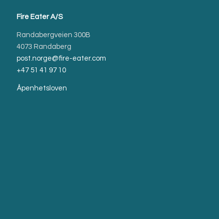
Fire Eater A/S
Randabergveien 300B
4073 Randaberg
post.norge@fire-eater.com
+47 51 41 97 10
Åpenhetsloven