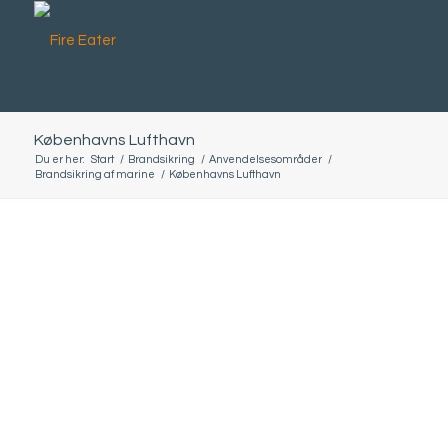
Københavns Lufthavn
Du er her:
Start
/
Brandsikring
/
Anvendelsesområder
/
Brandsikring af marine
/
Københavns Lufthavn