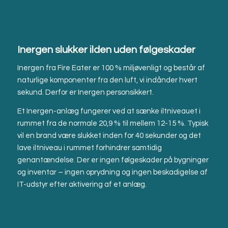
Inergen slukker ilden uden følgeskader
Inergen fra Fire Eater er 100 % miljøvenligt og består af
naturlige komponenter fra den luft, vi indånder hvert
sekund. Derfor er Inergen personsikkert.
Et Inergen-anlæg fungerer ved at sænke iltniveauet i
rummet fra de normale 20,9 % til mellem 12-15 %. Typisk
vil en brand være slukket inden for 40 sekunder og det
lave iltniveau i rummet forhindrer samtidig
genantændelse. Der er ingen følgeskader på bygninger
og inventar – ingen oprydning og ingen beskadigelse af
IT-udstyr efter aktivering af et anlæg.