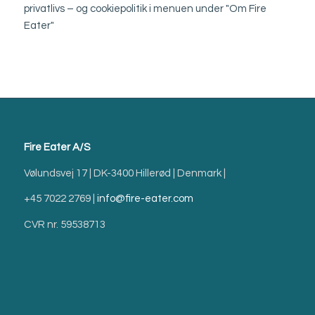
privatlivs – og cookiepolitik i menuen under "Om Fire
Eater"
Fire Eater A/S
Vølundsvej 17 | DK-3400 Hillerød | Denmark |
+45 7022 2769 |
info@fire-eater.com
CVR nr. 59538713