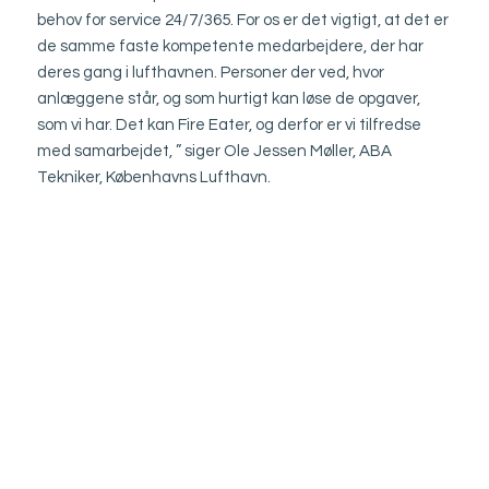
behov for service 24/7/365. For os er det vigtigt, at det er
de samme faste kompetente medarbejdere, der har
deres gang i lufthavnen. Personer der ved, hvor
anlæggene står, og som hurtigt kan løse de opgaver,
som vi har. Det kan Fire Eater, og derfor er vi tilfredse
med samarbejdet, ” siger Ole Jessen Møller, ABA
Tekniker, Københavns Lufthavn.
“For os er det vigtigt, at det er de
samme faste kompetente
medarbejdere, der har deres
gang i lufthavnen. Personer der
ved, hvor anlæggene står, og